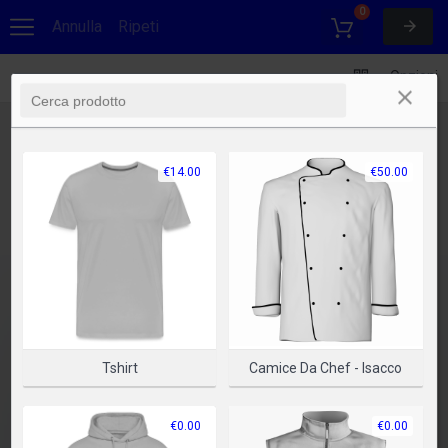
0
Annulla
Ripeti
Opzioni
€14.00
€50.00
Tshirt
Camice Da Chef - Isacco
€0.00
€0.00