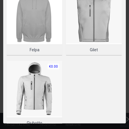
PLEASE SELECT A PRODUCT TO START DESIGNING
SELEZIONA PRODOTTO
Felpa
Gilet
€0.00
Giubotto
PROGETTAZIONE
PRODOTTO
IMMAGINI