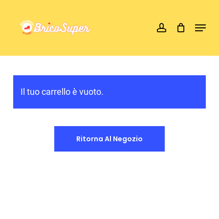
Skip
account
Menu
to
main
content
Il tuo carrello è vuoto.
Ritorna Al Negozio