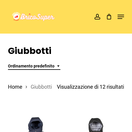
Skip
account
Menu
to
main
content
Giubbotti
Ordinamento predefinito
Home
Giubbotti
Visualizzazione di 12 risultati