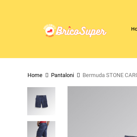
Skip
to
main
H
content
Home
Pantaloni
Bermuda STONE CARG