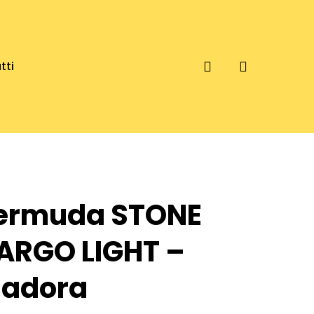
account
tti
ermuda STONE
ARGO LIGHT –
iadora