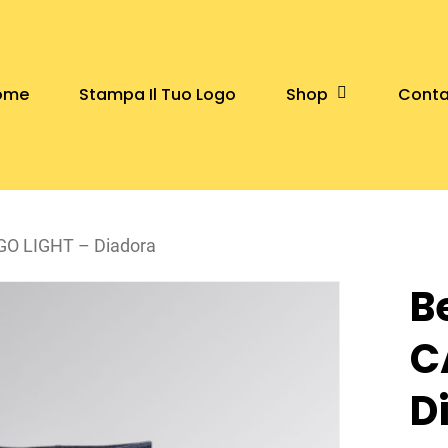
Shop
ome
Stampa Il Tuo Logo
Conta
O LIGHT – Diadora
B
C
D