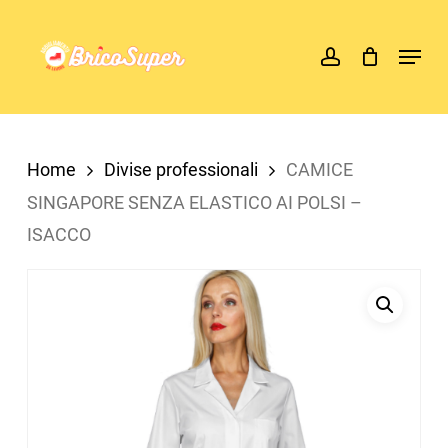
Skip
account
Menu
to
main
content
Home
Divise professionali
CAMICE
SINGAPORE SENZA ELASTICO AI POLSI –
ISACCO