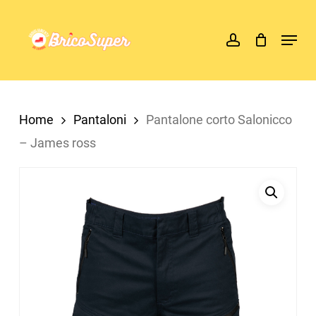
Skip
account
Menu
to
main
content
Home
Pantaloni
Pantalone corto Salonicco
– James ross