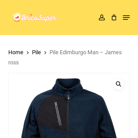
Skip
account
Menu
to
main
content
Home
Pile
Pile Edimburgo Man – James
ross