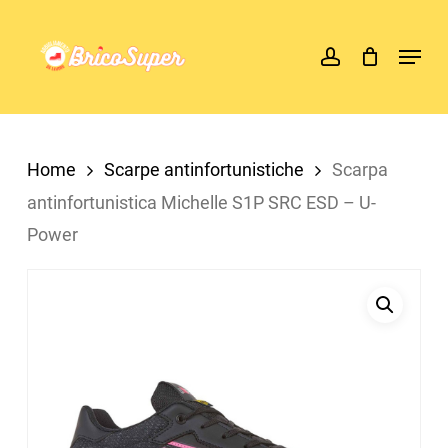
Skip
account
Menu
to
main
content
Home
Scarpe antinfortunistiche
Scarpa
antinfortunistica Michelle S1P SRC ESD – U-
Power