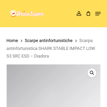
Skip
account
Menu
to
main
content
Home
Scarpe antinfortunistiche
Scarpa
antinfortunistica SHARK STABLE IMPACT LOW
S3 SRC ESD – Diadora