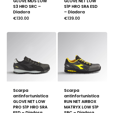
GLOVE MDS LOW
GLOVE NET LOW
S3 HRO SRC –
S1P HRO SRA ESD
Diadora
– Diadora
€
130.00
€
139.00
Scarpa
Scarpa
antinfortunistica
antinfortunistica
GLOVE NET LOW
RUN NET AIRBOX
PRO S1P HRO SRA
MATRYX LOW S1P
ESD – Diadora
SRC – Diadora