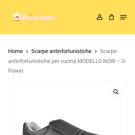
Skip
account
Menu
to
main
content
Home
Scarpe antinfortunistiche
Scarpe
antinfortunistiche per cucina MODELLO NOIR – U-
Power